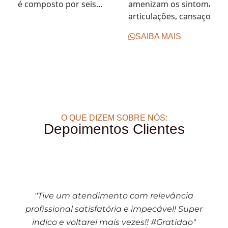
amenizam os sintomas de dores nas
articulações, cansaço muscular,...
E
SAIBA MAIS
O QUE DIZEM SOBRE NÓS:
Depoimentos Clientes
"Tive um atendimento com relevância
profissional satisfatória e impecável! Super
indico e voltarei mais vezes!! #Gratidao"