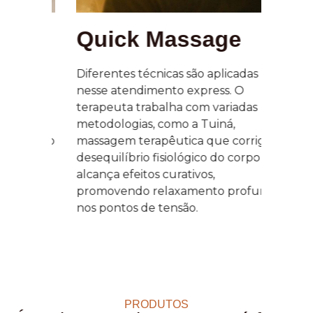
Quick Massage​
Te
Diferentes técnicas são aplicadas
Massa
nesse atendimento express. O
na m
terapeuta trabalha com variadas
Vento
ery)
metodologias, como a Tuiná,
contr
mento
massagem terapêutica que corrige o
equil
desequilíbrio fisiológico do corpo e
flexi
s.
alcança efeitos curativos,
elimi
e
promovendo relaxamento profundo
um p
nos pontos de tensão.
rela
as
PRODUTOS